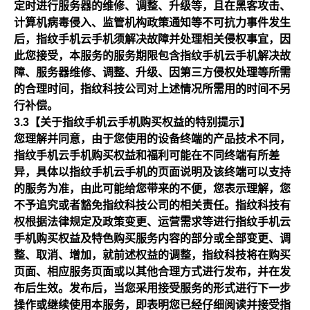
定时进行服务器的维修、调整、升级等，且在黑客攻击、
计算机病毒侵入、监管机构政策通知等不可抗力事件发生
后，指纹手机云手机须解决故障并处理相关侵权事宜，因
此您接受，本服务的服务期限包含指纹手机云手机解决故
障、服务器维修、调整、升级、因第三方侵权处理等所需
的合理时间，指纹科技公司对上述情况所需用的时间不另
行补偿。
3.3【关于指纹手机云手机购买权益的特别提示】
您理解并同意，由于您使用的设备终端的产品技术不同，
指纹手机云手机购买权益和福利可能在不同终端有所差
异，具体以指纹手机云手机的页面说明及该终端可以支持
的服务为准，由此可能给您带来的不便，您表示理解，您
不予追究或者豁免指纹科技公司的相关责任。指纹科技有
权根据法律规定及政策变更、运营需求等进行指纹手机云
手机购买权益及特色购买服务内容的部分或全部变更、调
整、取消、增加，就前述权益的调整，指纹科技将在购买
页面、相应服务页面或以其他合理方式进行发布，并在发
布后生效。发布后，当您采用接受服务的形式进行下一步
操作或继续使用本服务，即表明您已经仔细阅读并接受指