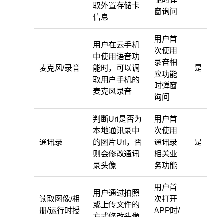
取外置存储卡
窗询问
信息
用户首
用户在云手机
次使用
中使用语音功
录音相
麦克风/录音
能时，可以调
是
应功能
取用户手机的
时弹窗
麦克风录音
询问
判断Uri是否为
用户首
本地通讯录中
次使用
通讯录
的图片Uri，否
通讯录
是
则会修改通讯
相关业
录头像
务功能
用户首
用户通过拍照
读取图像/相
次打开
或上传文件的
册/运行时授
APP时/
方式修改头像