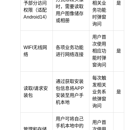
予部分访问
相关业
是
时，需要读取
权限（适配
务功能
用户图像储存
Android14）
时弹窗
或相册
询问
用户首
次使用
WIFI无线网
各项业务功能
相应功
是
络
进行网络连接
能时弹
窗询问
每次触
通过获取安装
发相关
读取/请求安
包信息将APP
业务系
是
装包
安装至用户手
统弹窗
机本地
询问
用户可将自己
用户首
手机本地中的
管理和存储
次使用